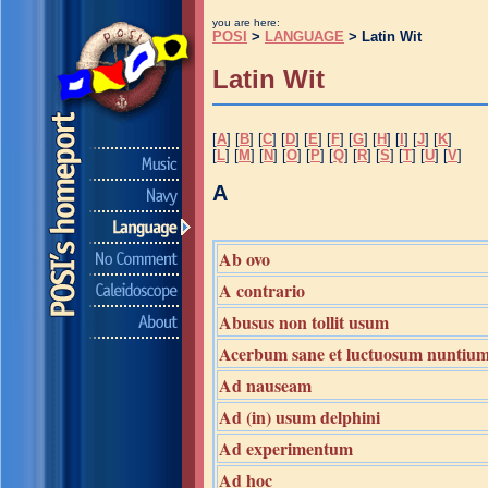
you are here:
POSI
>
LANGUAGE
> Latin Wit
Latin Wit
[
A
] [
B
] [
C
] [
D
] [
E
] [
F
] [
G
] [
H
] [
I
] [
J
] [
K
]
[
L
] [
M
] [
N
] [
O
] [
P
] [
Q
] [
R
] [
S
] [
T
] [
U
] [
V
]
A
Ab ovo
A contrario
Abusus non tollit usum
Acerbum sane et luctuosum nuntiu
Ad nauseam
Ad (in) usum delphini
Ad experimentum
Ad hoc