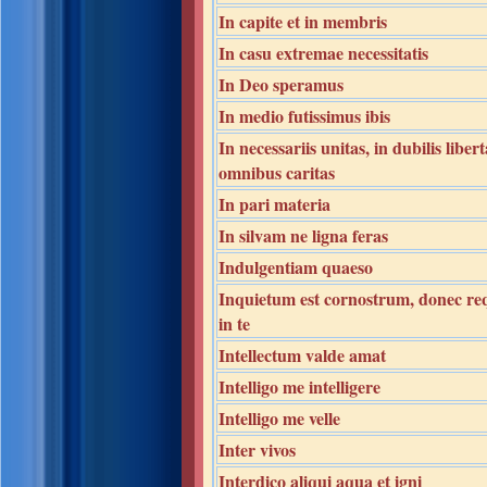
In capite et in membris
In casu extremae necessitatis
In Deo speramus
In medio futissimus ibis
In necessariis unitas, in dubilis libert
omnibus caritas
In pari materia
In silvam ne ligna feras
Indulgentiam quaeso
Inquietum est cornostrum, donec re
in te
Intellectum valde amat
Intelligo me intelligere
Intelligo me velle
Inter vivos
Interdico aliqui aqua et igni