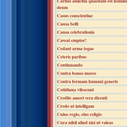
Caritas amicitia quaedam est homini
deum
Casus conscientiae
Causa belli
Causa celebrationis
Caveat emptor!
Cedant arma togae
Ceteris paribus
Continuando
Contra bonos mores
Contra formam humani generis
Cotidiana vilescunt
Credite amori vera dicenti
Credo ut intelligam
Cuius regio, eius religio
Cura nihil aliud nisi ut valeas