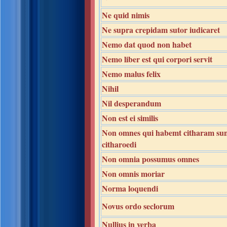
Ne quid nimis
Ne supra crepidam sutor iudicaret
Nemo dat quod non habet
Nemo liber est qui corpori servit
Nemo malus felix
Nihil
Nil desperandum
Non est ei similis
Non omnes qui habemt citharam su
citharoedi
Non omnia possumus omnes
Non omnis moriar
Norma loquendi
Novus ordo seclorum
Nullius in verba